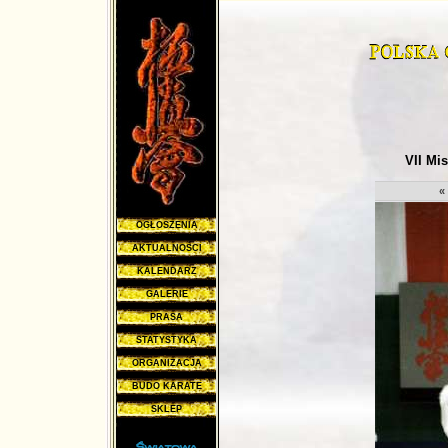
VII Mi
«
OGŁOSZENIA
AKTUALNOŚCI
KALENDARZ
GALERIE
PRASA
STATYSTYKA
ORGANIZACJA
BUDO KARATE
SKLEP