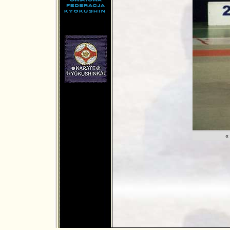
md.net
«