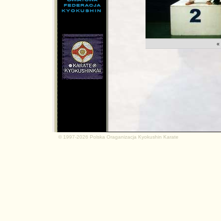
md.net
«
© 1997-2026 Polska Oraganizacja Kyokushin Karate