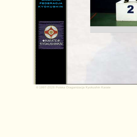
md.net
© 1997-2026 Polska Oraganizacja Kyokushin Karate