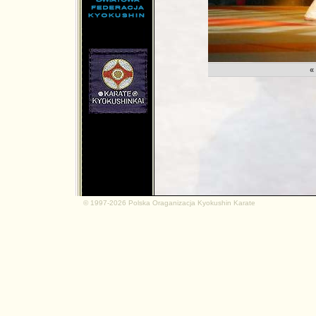
md.net
«
© 1997-2026 Polska Oraganizacja Kyokushin Karate