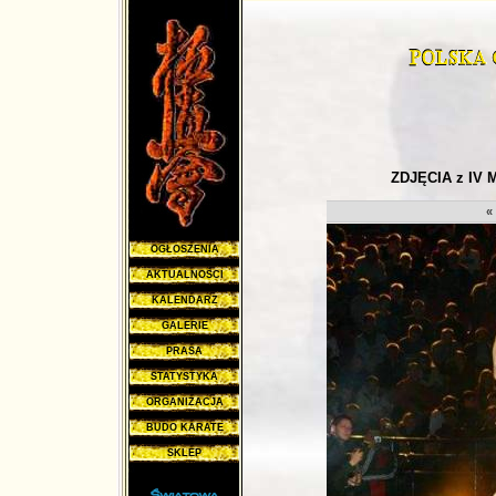
ZDJĘCIA z IV
«
OGŁOSZENIA
AKTUALNOŚCI
KALENDARZ
GALERIE
PRASA
STATYSTYKA
ORGANIZACJA
BUDO KARATE
SKLEP