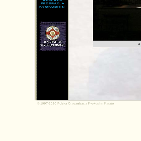
md.net
«
© 1997-2026 Polska Oraganizacja Kyokushin Karate