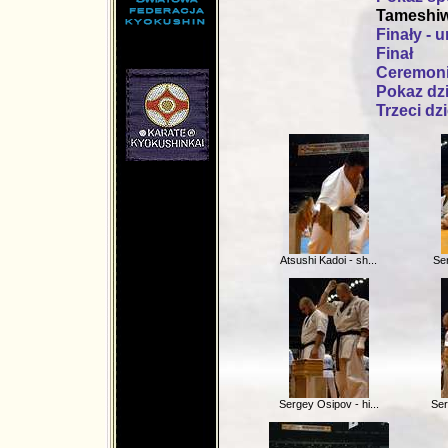
Tameshiw
Finały - 
md.net
Finał
Ceremoni
Pokaz dzi
Trzeci dzi
Atsushi Kadoi - sh...
Ser
Sergey Osipov - hi...
Ser