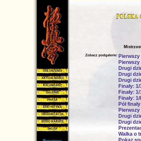
Mistrzos
Zobacz podgalerie:
Pierwszy 
Pierwszy 
Drugi dzi
OGŁOSZENIA
Drugi dzi
AKTUALNOŚCI
Drugi dzi
Finały: 1/
KALENDARZ
Finały: 1/
GALERIE
Finały: 1/
PRASA
Pół finały
STATYSTYKA
Pierwszy 
ORGANIZACJA
Drugi dzie
Drugi dzie
BUDO KARATE
Prezentac
SKLEP
Walka o t
Pokaz spe