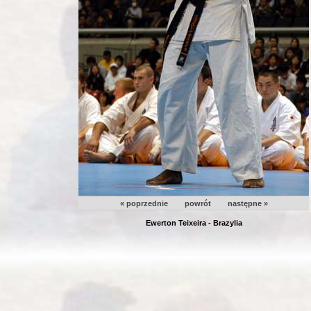
« poprzednie
powrót
następne »
Ewerton Teixeira - Brazylia