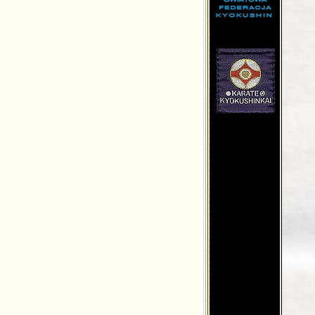
md.net