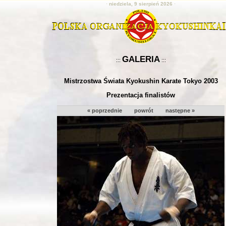
·
niedziela, 9 sierpień 2026
·
GALERIA
:::
:::
Mistrzostwa Świata Kyokushin Karate Tokyo 2003
Prezentacja finalistów
« poprzednie
powrót
następne »