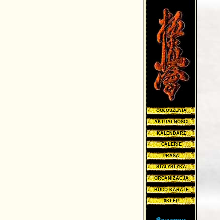
OGŁOSZENIA
AKTUALNOŚCI
KALENDARZ
GALERIE
PRASA
STATYSTYKA
ORGANIZACJA
BUDO KARATE
SKLEP