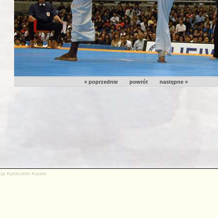
« poprzednie
powrót
następne »
cja Kyokushin Karate