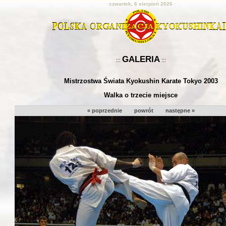
·
czwartek, 6 sierpień 2026
·
GALERIA
:::
:::
Mistrzostwa Świata Kyokushin Karate Tokyo 2003
Walka o trzecie miejsce
« poprzednie
powrót
następne »