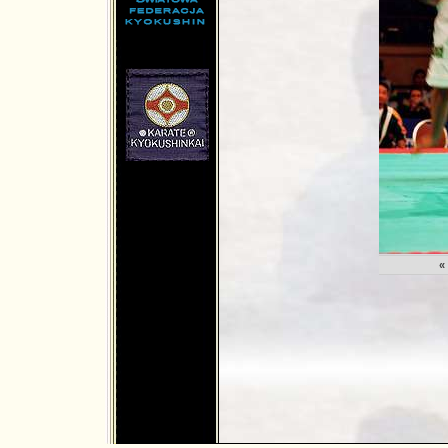
md.net
«