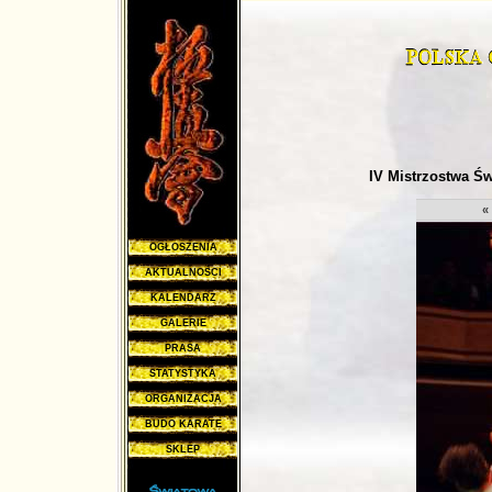
IV Mistrzostwa Św
«
OGŁOSZENIA
AKTUALNOŚCI
KALENDARZ
GALERIE
PRASA
STATYSTYKA
ORGANIZACJA
BUDO KARATE
SKLEP