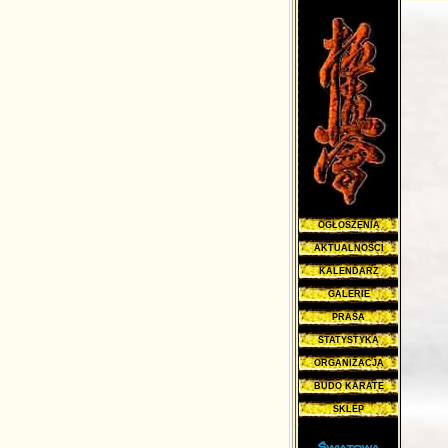
OGŁOSZENIA
AKTUALNOŚCI
KALENDARZ
GALERIE
PRASA
STATYSTYKA
ORGANIZACJA
BUDO KARATE
SKLEP