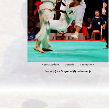
« poprzednie
powrót
następne »
Isobe (p) vs Gogomel (l) - eliminacje