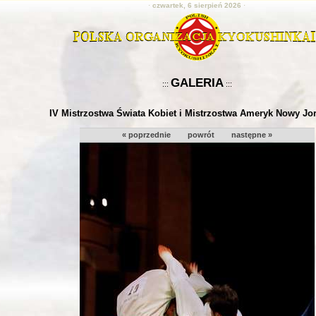
·
czwartek, 6 sierpień 2026
·
GALERIA
:::
:::
IV Mistrzostwa Świata Kobiet i Mistrzostwa Ameryk Nowy Jo
« poprzednie
powrót
następne »