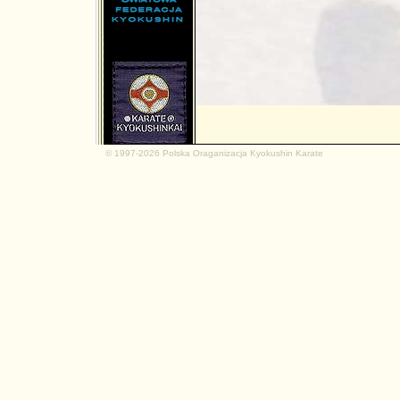
md.net
© 1997-2026 Polska Oraganizacja Kyokushin Karate