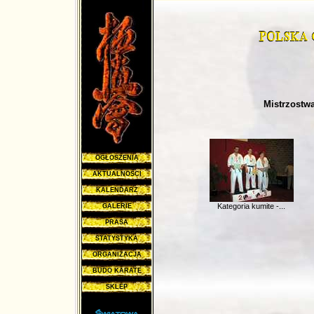
Mistrzostw
OGŁOSZENIA
AKTUALNOŚCI
KALENDARZ
Kategoria kumite -...
GALERIE
PRASA
STATYSTYKA
ORGANIZACJA
BUDO KARATE
SKLEP