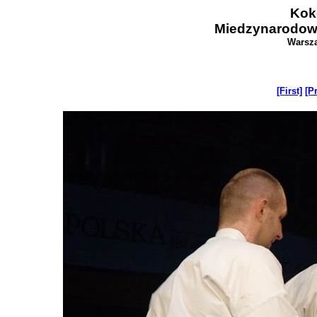
Kok
Miedzynarodow
Warsza
[First]
[P