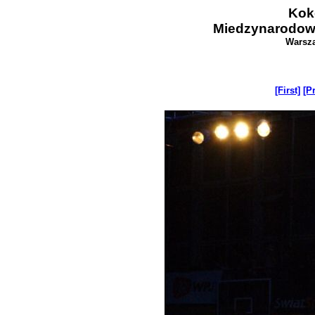
Kok
Miedzynarodow
Warsza
[First]
[P